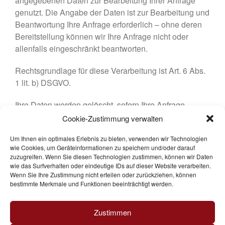
angegebenen Daten zur Bearbeitung Ihrer Anfrage
genutzt. Die Angabe der Daten ist zur Bearbeitung und
Beantwortung Ihre Anfrage erforderlich – ohne deren
Bereitstellung können wir Ihre Anfrage nicht oder
allenfalls eingeschränkt beantworten.
Rechtsgrundlage für diese Verarbeitung ist Art. 6 Abs.
1 lit. b) DSGVO.
Ihre Daten werden gelöscht, sofern Ihre Anfrage
abschließend beantwortet worden ist und der
Cookie-Zustimmung verwalten
Löschung keine gesetzlichen Aufbewahrungspflichten
Um Ihnen ein optimales Erlebnis zu bieten, verwenden wir Technologien
entgegenstehen, wie bspw. bei einer sich etwaig
wie Cookies, um Geräteinformationen zu speichern und/oder darauf
anschließenden Vertragsabwicklung.
zuzugreifen. Wenn Sie diesen Technologien zustimmen, können wir Daten
wie das Surfverhalten oder eindeutige IDs auf dieser Website verarbeiten.
Muster-Datenschutzerklärung
der
Anwaltskanzlei
Wenn Sie Ihre Zustimmung nicht erteilen oder zurückziehen, können
bestimmte Merkmale und Funktionen beeinträchtigt werden.
Weiß & Partner
Zustimmen